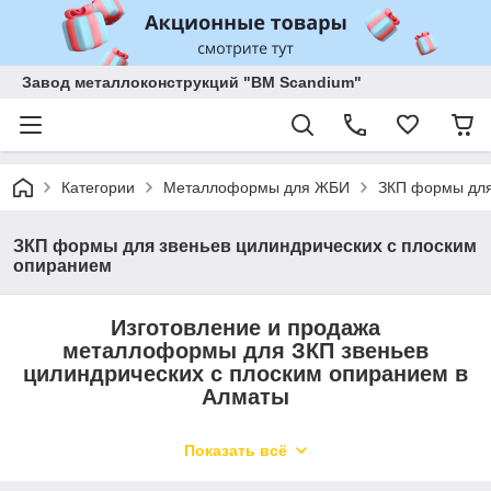
Завод металлоконструкций "BM Scandium"
Категории
Металлоформы для ЖБИ
ЗКП формы для
ЗКП формы для звеньев цилиндрических с плоским
опиранием
Изготовление и продажа
металлоформы для ЗКП звеньев
цилиндрических с плоским опиранием в
Алматы
Звоните нам по телефону
+77015379119
Показать всё
Или пишите в Whatsapp