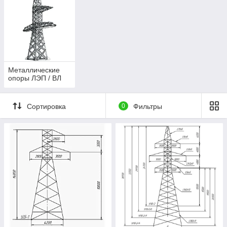
траверсы, площадки обслуживания);
фермы, кронштейны, растяжки и крепёжные
элементы.
🏗️
Наши конструкции применяются:
при строительстве воздушных линий 0,4–110 кВ;
в монтаже трансформаторных подстанций и
Металлические
распределительных устройств;
опоры ЛЭП / ВЛ
для опор кабельных трасс и подвесных систем.
🔩
Преимущества BM Scandium:
Сортировка
0
Фильтры
производство по индивидуальным и типовым
чертежам;
высокопрочная сталь, надёжная сварка и
антикоррозийная защита;
контроль геометрии и прочности каждого изделия;
комплексные поставки — от опоры до монтажного
комплекта;
доставка по всему Казахстану и в соседние регионы.
📞
Обратитесь в BM Scandium
, чтобы получить расчёт,
техдокументацию или консультацию инженера. Мы