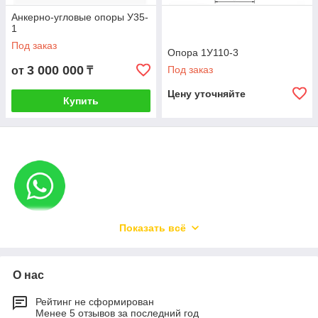
производим любые металлоконструкции для энергетики —
Анкерно-угловые опоры У35-
под ключ, с гарантией качества и точным соблюдением
1
сроков.
Под заказ
Опора 1У110-3
3 000 000
Под заказ
от
₸
Цену уточняйте
Купить
Показать всё
О нас
Рейтинг не сформирован
Менее 5 отзывов за последний год