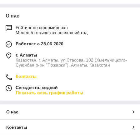
📞 Свяжитесь с компанией
BM Scandium
для получения
консультации и расчёта стоимости изготовления
О нас
металлоформ.
Рейтинг не сформирован
Звоните нам по телефону
+77015379119
Менее 5 отзывов за последний год
Или пишите в Whatsapp
Работает с 25.06.2020
г. Алматы
Казахстан, г. Алматы, ул.Стасова, 102 (Хмельницкого-
Суюнбая р-он "Пожарки"), Алматы, Казахстан
Контакты
Сегодня выходной
Показать весь график работы
О нас
Контакты