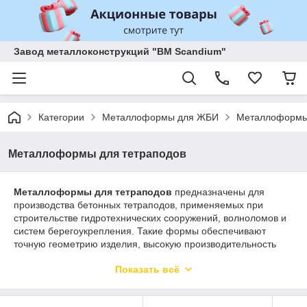
Завод металлоконструкций "BM Scandium"
Категории
Металлоформы для ЖБИ
Металлоформы 
Металлоформы для тетраподов
Металлоформы для тетраподов
предназначены для
производства бетонных тетраподов, применяемых при
строительстве гидротехнических сооружений, волноломов и
систем берегоукрепления. Такие формы обеспечивают
точную геометрию изделия, высокую производительность
производства и длительный срок эксплуатации
Показать всё
оборудования.
Завод
BM Scandium
изготавливает металлические формы
для производства тетраподов различных размеров.