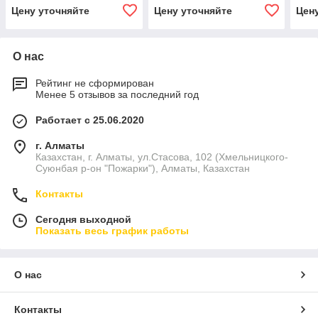
Цену уточняйте
Цену уточняйте
Цен
О нас
Рейтинг не сформирован
Менее 5 отзывов за последний год
Работает с 25.06.2020
г. Алматы
Казахстан, г. Алматы, ул.Стасова, 102 (Хмельницкого-
Суюнбая р-он "Пожарки"), Алматы, Казахстан
Контакты
Сегодня выходной
Показать весь график работы
О нас
Контакты