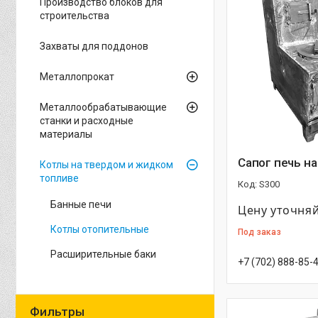
Производство блоков для
строительства
Захваты для поддонов
Металлопрокат
Металлообрабатывающие
станки и расходные
материалы
Сапог печь на
Котлы на твердом и жидком
топливе
S300
Банные печи
Цену уточня
Котлы отопительные
Под заказ
Расширительные баки
+7 (702) 888-85-
Фильтры