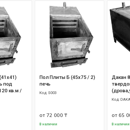
(41х41)
Пол Плиты Б (45х75 / 2)
Дакан 8
ь под
печь
твердо
120 кв.м /
(дрова,
S003
DAKA
от 72 000 ₸
от 65 0
В наличии
В наличии