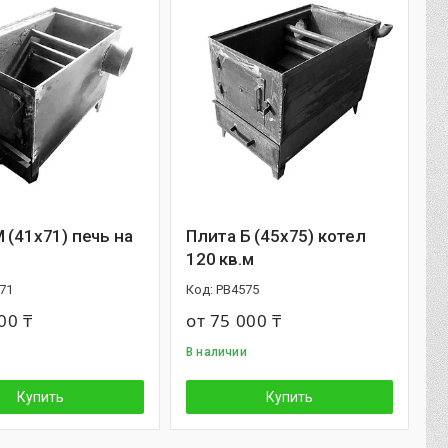
 (41х71) печь на
Плита Б (45х75) котел
120 кв.м
71
PB4575
00 ₸
от 75 000 ₸
В наличии
Купить
Купить