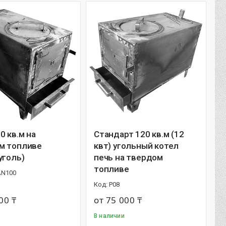
0 кв.м на
Стандарт 120 кв.м (12
м топливе
квт) угольный котел
уголь)
печь на твердом
топливе
N100
P08
00 ₸
от 75 000 ₸
В наличии