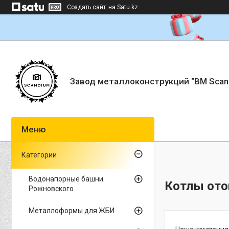
Создать сайт
на Satu.kz
Завод металлоконструкций "BM Scan
Категории
Водонапорные башни
Котлы ото
Рожновского
Металлоформы для ЖБИ