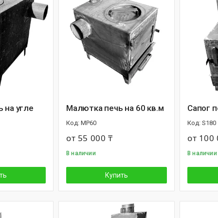
 на угле
Малютка печь на 60 кв.м
Сапог п
MP60
S180
от 55 000 ₸
от 100 
В наличии
В наличии
ть
Купить