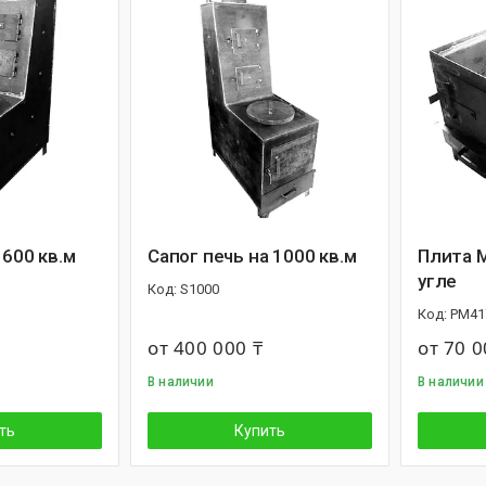
 600 кв.м
Сапог печь на 1000 кв.м
Плита М
угле
S1000
PM41
от 400 000 ₸
от 70 0
В наличии
В наличии
ть
Купить