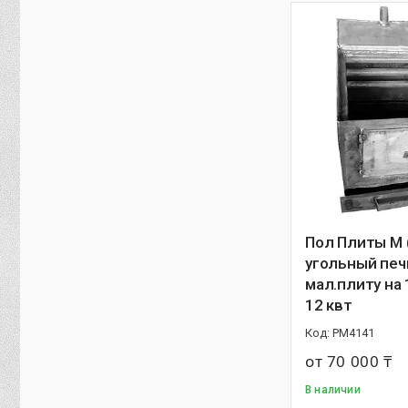
Пол Плиты М 
угольный печ
мал.плиту на 
12 квт
PM4141
от 70 000 ₸
В наличии