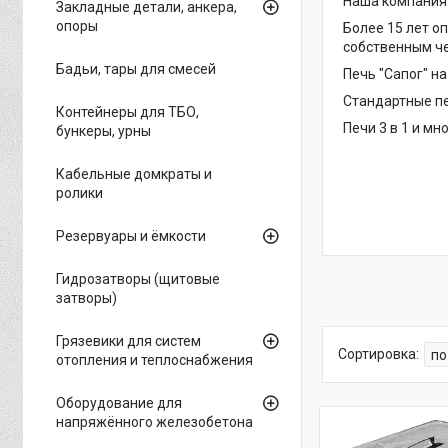
Наша компания
Закладные детали, анкера,
опоры
Более 15 лет о
собственным ч
Бадьи, тары для смесей
Печь "Сапог" на
Стандартные пе
Контейнеры для ТБО,
Печи 3 в 1 и мн
бункеры, урны
Кабельные домкраты и
ролики
Резервуары и ёмкости
Гидрозатворы (щитовые
затворы)
Грязевики для систем
отопления и теплоснабжения
Оборудование для
напряжённого железобетона