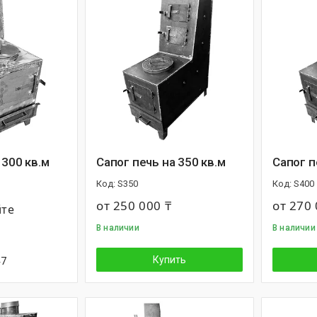
 300 кв.м
Сапог печь на 350 кв.м
Сапог п
S350
S400
от 250 000 ₸
от 270 
йте
В наличии
В наличии
Купить
47