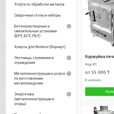
Услуги по обработке металла
Сварочные столы и наборы
Бетонорастворные и
смесительные установки
(БРУ, БСУ, РБУ)
Хомуты для Workout (Воркаут)
Буржуйка печь
Лестницы, стремянки и
ограждения
B1
от 55 000 ₸
Металлоконструкции и услуги
по изготовлению
В наличии
металлоизделии
Купи
Энергетика
(металлоконструкции и
опоры)