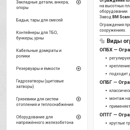
Ограждения п
Закладные детали, анкера,
на высотных пл
опоры
оборудовании.
Завод
BM Scan
Бадьи, тары для смесей
Ограждения при
сооружениях.
Контейнеры для ТБО,
бункеры, урны
🔩
Виды ог
ОПБХ — Огр
Кабельные домкраты и
ролики
регулируе
крепление
Резервуары и ёмкости
подходит 
Гидрозатворы (щитовые
ОПБГ — Огр
затворы)
классичес
монтаж на
Грязевики для систем
отопления и теплоснабжения
применяет
ОПТГ — Огр
Оборудование для
напряжённого железобетона
круглые т