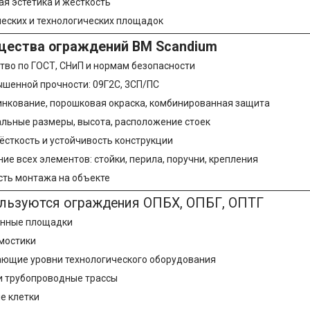
я эстетика и жёсткость
ческих и технологических площадок
щества ограждений BM Scandium
тво по ГОСТ, СНиП и нормам безопасности
ышенной прочности: 09Г2С, 3СП/ПС
инкование, порошковая окраска, комбинированная защита
льные размеры, высота, расположение стоек
ёсткость и устойчивость конструкции
ие всех элементов: стойки, перила, поручни, крепления
ть монтажа на объекте
ользуются ограждения ОПБХ, ОПБГ, ОПТГ
нные площадки
 мостики
ющие уровни технологического оборудования
и трубопроводные трассы
е клетки