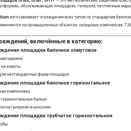
лощадок ОПБХ, ОПБГ, ОПТГ
— это металлические защитные конст
атформах, обслуживающих площадках, галереях, лестничных марш
dium
изготавливает ограждения всех типов по стандартам безопа
меняются на промышленных объектах, складских комплексах, ТЭЦ,
раждений, включённые в категорию:
аждение площадки балочное хомутовое
мая ширина
 на хомуты
для нестандартных форм площадок
аждение площадки балочное горизонтальное
кая компоновка
 горизонтальных балках
ся на галереях и консолях
аждение площадки трубчатое горизонтальное
рубы