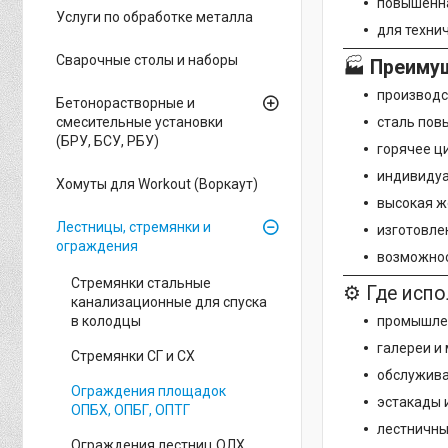
повышенна
Услуги по обработке металла
для техни
Сварочные столы и наборы
🏭
Преиму
производс
Бетонорастворные и
сталь пов
смесительные установки
(БРУ, БСУ, РБУ)
горячее ц
индивидуа
Хомуты для Workout (Воркаут)
высокая ж
Лестницы, стремянки и
изготовлен
ограждения
возможнос
Стремянки стальные
⚙ Где исп
канализационные для спуска
в колодцы
промышле
галереи и
Стремянки СГ и СХ
обслужива
Ограждения площадок
эстакады 
ОПБХ, ОПБГ, ОПТГ
лестничны
Ограждения лестниц ОЛХ,