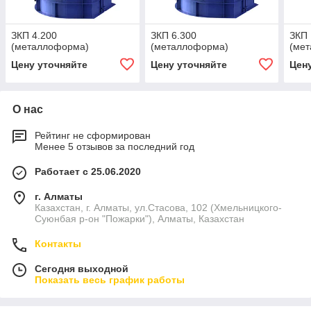
ЗКП 4.200
ЗКП 6.300
ЗКП 
(металлоформа)
(металлоформа)
(ме
Цену уточняйте
Цену уточняйте
Цен
О нас
Рейтинг не сформирован
Менее 5 отзывов за последний год
Работает с 25.06.2020
г. Алматы
Казахстан, г. Алматы, ул.Стасова, 102 (Хмельницкого-
Суюнбая р-он "Пожарки"), Алматы, Казахстан
Контакты
Сегодня выходной
Показать весь график работы