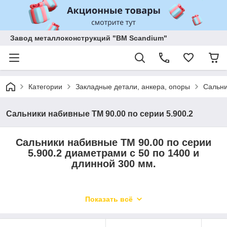
Завод металлоконструкций "BM Scandium"
Категории
Закладные детали, анкера, опоры
Сальни
Сальники набивные ТМ 90.00 по серии 5.900.2
Сальники набивные ТМ 90.00 по серии
5.900.2 диаметрами с 50 по 1400 и
длинной 300 мм.
Сальники набивные ТМ 90.00 по серии 5.900.2
Показать всё
применяются для герметизации узлов трубопроводной
арматуры, насосов и различных технологических агрегатов.
Они предотвращают утечку рабочей среды, повышают