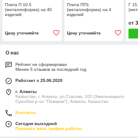
Плита П 10.5
Плита ПП1
Г 15
(металлоформа) на 40
(металлоформа) на 4
(ме
изделий
изделий
от
Цену уточняйте
Цену уточняйте
О нас
Рейтинг не сформирован
Менее 5 отзывов за последний год
Работает с 25.06.2020
г. Алматы
Казахстан, г. Алматы, ул.Стасова, 102 (Хмельницкого-
Суюнбая р-он "Пожарки"), Алматы, Казахстан
Контакты
Сегодня выходной
Показать весь график работы