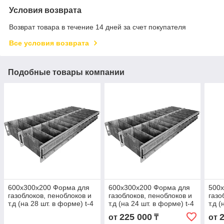
Условия возврата
Возврат товара в течение 14 дней за счет покупателя
Все условия возврата
Подобные товары компании
600х300х200 Форма для
600х300х200 Форма для
500
газоблоков, пеноблоков и
газоблоков, пеноблоков и
газо
т.д (на 28 шт. в форме) t-4
т.д (на 24 шт. в форме) t-4
т.д 
мм
мм
мм
225 000
от
₸
от