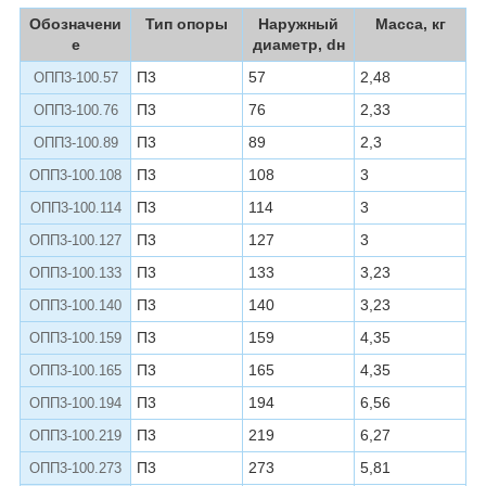
Обозначени
Тип опоры
Наружный
Масса, кг
е
диаметр, dн
П3
57
2,48
ОПП3-100.57
П3
76
2,33
ОПП3-100.76
П3
89
2,3
ОПП3-100.89
П3
108
3
ОПП3-100.108
П3
114
3
ОПП3-100.114
П3
127
3
ОПП3-100.127
П3
133
3,23
ОПП3-100.133
П3
140
3,23
ОПП3-100.140
П3
159
4,35
ОПП3-100.159
П3
165
4,35
ОПП3-100.165
П3
194
6,56
ОПП3-100.194
П3
219
6,27
ОПП3-100.219
П3
273
5,81
ОПП3-100.273