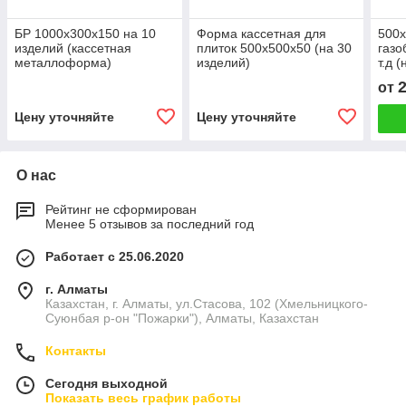
БР 1000х300х150 на 10
Форма кассетная для
500
изделий (кассетная
плиток 500х500х50 (на 30
газо
металлоформа)
изделий)
т.д 
мм
от
Цену уточняйте
Цену уточняйте
О нас
Рейтинг не сформирован
Менее 5 отзывов за последний год
Работает с 25.06.2020
г. Алматы
Казахстан, г. Алматы, ул.Стасова, 102 (Хмельницкого-
Суюнбая р-он "Пожарки"), Алматы, Казахстан
Контакты
Сегодня выходной
Показать весь график работы