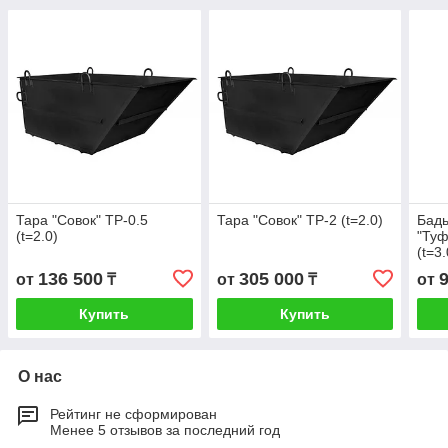
Тара "Совок" TP-0.5
Тара "Совок" TP-2 (t=2.0)
Бадь
(t=2.0)
"Туф
(t=3.
136 500
305 000
от
₸
от
₸
от
Купить
Купить
О нас
Рейтинг не сформирован
Менее 5 отзывов за последний год