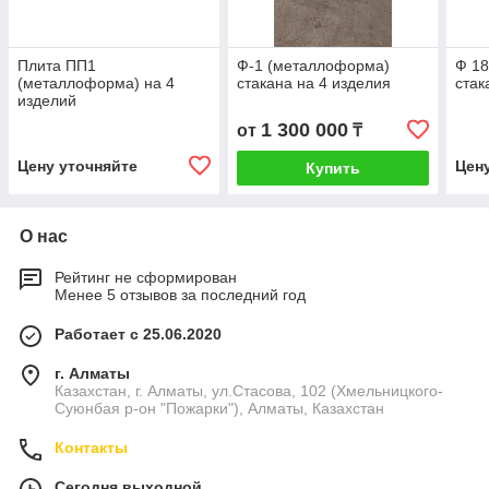
Плита ПП1
Ф-1 (металлоформа)
Ф 18
(металлоформа) на 4
стакана на 4 изделия
стак
изделий
1 300 000
от
₸
Цену уточняйте
Цен
Купить
О нас
Рейтинг не сформирован
Менее 5 отзывов за последний год
Работает с 25.06.2020
г. Алматы
Казахстан, г. Алматы, ул.Стасова, 102 (Хмельницкого-
Суюнбая р-он "Пожарки"), Алматы, Казахстан
Контакты
Сегодня выходной