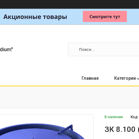
dium"
Главная
Категории
В наличии
Код
ЗК 8.100