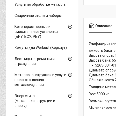
Услуги по обработке металла
Сварочные столы и наборы
Описание
Бетонорастворные и
смесительные установки
(БРУ, БСУ, РБУ)
Унифицированн
Хомуты для Workout (Воркаут)
Емкость бака: 5
Высота опоры: 
Лестницы, стремянки и
Высота бака: 6
ограждения
ТУ: 5265-001-0
Диаметр опоры
Металлоконструкции и услуги
Диаметр бака: 
по изготовлению
Общая высота 
металлоизделии
Толщина металл
Вес: 5900 кг
Энергетика
(металлоконструкции и
Возможно утепл
опоры)
Мы являемся з