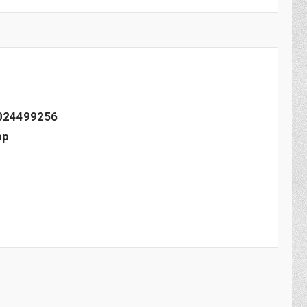
024499256
pp