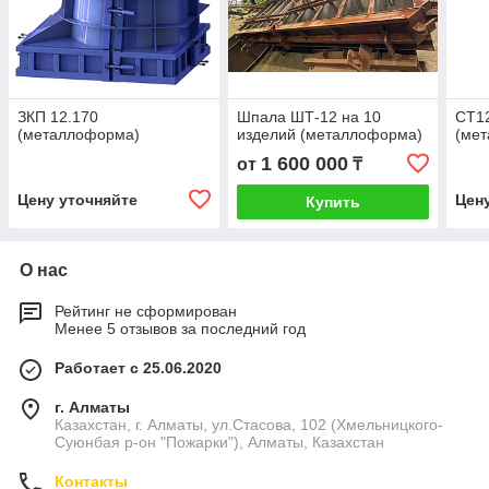
ЗКП 12.170
Шпала ШТ-12 на 10
СТ12
(металлоформа)
изделий (металлоформа)
(ме
1 600 000
от
₸
Цену уточняйте
Цен
Купить
О нас
Рейтинг не сформирован
Менее 5 отзывов за последний год
Работает с 25.06.2020
г. Алматы
Казахстан, г. Алматы, ул.Стасова, 102 (Хмельницкого-
Суюнбая р-он "Пожарки"), Алматы, Казахстан
Контакты