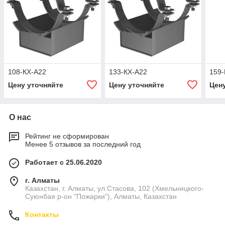
108-КХ-А22
133-КХ-А22
159-
Цену уточняйте
Цену уточняйте
Цен
О нас
Рейтинг не сформирован
Менее 5 отзывов за последний год
Работает с 25.06.2020
г. Алматы
Казахстан, г. Алматы, ул.Стасова, 102 (Хмельницкого-
Суюнбая р-он "Пожарки"), Алматы, Казахстан
Контакты