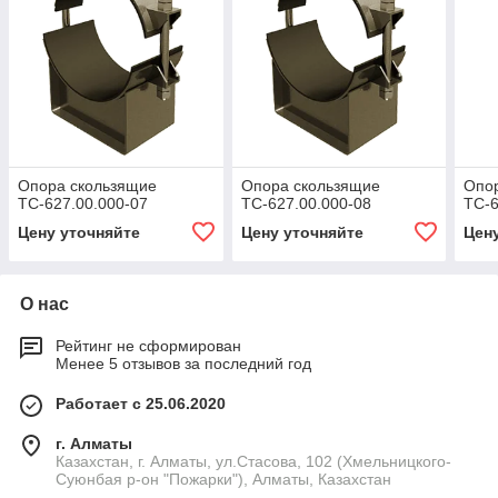
Опора скользящие
Опора скользящие
Опо
ТС-627.00.000-07
ТС-627.00.000-08
ТС-6
Цену уточняйте
Цену уточняйте
Цен
О нас
Рейтинг не сформирован
Менее 5 отзывов за последний год
Работает с 25.06.2020
г. Алматы
Казахстан, г. Алматы, ул.Стасова, 102 (Хмельницкого-
Суюнбая р-он "Пожарки"), Алматы, Казахстан