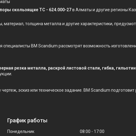
лматы
поры скользящие ТС - 624.000-27
в Алматы и другие регионы Каз
ы, материал, толщина металла и другие характеристики, предусм
ния специалисты BM Scandium рассмотрят возможность изготовлен
зерная резка металла, раскрой листовой стали, гибка, гильоти
укции.
е чертеж, эскиз или техническое задание. BM Scandium подготовит
График работы
Понедельник
08:00
17:00