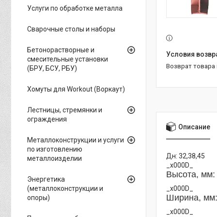
Услуги по обработке металла
Сварочные столы и наборы
Бетонорастворные и
смесительные установки
возврат товара
(БРУ, БСУ, РБУ)
Хомуты для Workout (Воркаут)
Лестницы, стремянки и
ограждения
Описание
Металлоконструкции и услуги
по изготовлению
Дн: 32,38,45
металлоизделии
_x000D_
Высота, мм:
Энергетика
_x000D_
(металлоконструкции и
Ширина, мм:
опоры)
_x000D_