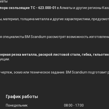
лматы
пора скользящие ТС - 623.000-01
в Алматы и другие регионы Каз
ы, материал, толщина металла и другие характеристики, предусм
ния специалисты BM Scandium рассмотрят возможность изготовлен
зерная резка металла, раскрой листовой стали, гибка, гильоти
укции.
е чертеж, эскиз или техническое задание. BM Scandium подготовит
График работы
Понедельник
08:00
17:00