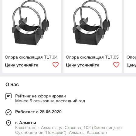
Опора скользящая Т17.04
Опора скользящая Т17.05
Опор
Цену уточняйте
Цену уточняйте
Цен
О нас
Рейтинг не сформирован
Менее 5 отзывов за последний год
Работает с 25.06.2020
г. Алматы
Казахстан, г. Алматы, ул.Стасова, 102 (Хмельницкого-
Суюнбая р-он "Пожарки"), Алматы, Казахстан