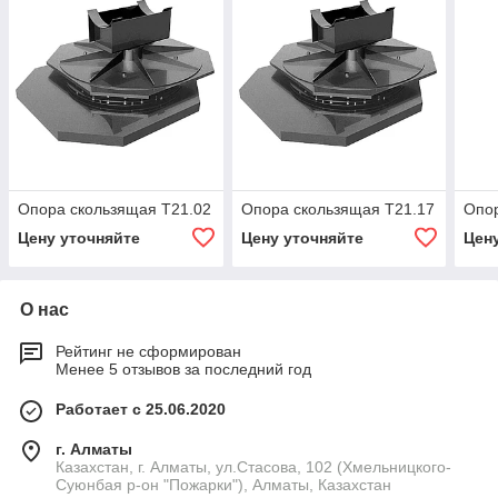
Опора скользящая Т21.02
Опора скользящая Т21.17
Опор
Цену уточняйте
Цену уточняйте
Цен
О нас
Рейтинг не сформирован
Менее 5 отзывов за последний год
Работает с 25.06.2020
г. Алматы
Казахстан, г. Алматы, ул.Стасова, 102 (Хмельницкого-
Суюнбая р-он "Пожарки"), Алматы, Казахстан