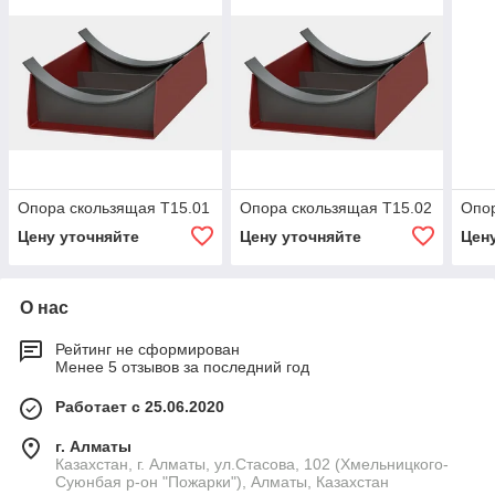
Опора скользящая Т15.01
Опора скользящая Т15.02
Опор
Цену уточняйте
Цену уточняйте
Цен
О нас
Рейтинг не сформирован
Менее 5 отзывов за последний год
Работает с 25.06.2020
г. Алматы
Казахстан, г. Алматы, ул.Стасова, 102 (Хмельницкого-
Суюнбая р-он "Пожарки"), Алматы, Казахстан