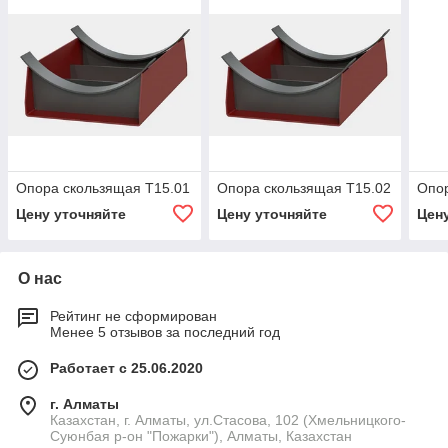
Опора скользящая Т15.01
Опора скользящая Т15.02
Опор
Цену уточняйте
Цену уточняйте
Цен
О нас
Рейтинг не сформирован
Менее 5 отзывов за последний год
Работает с 25.06.2020
г. Алматы
Казахстан, г. Алматы, ул.Стасова, 102 (Хмельницкого-
Суюнбая р-он "Пожарки"), Алматы, Казахстан