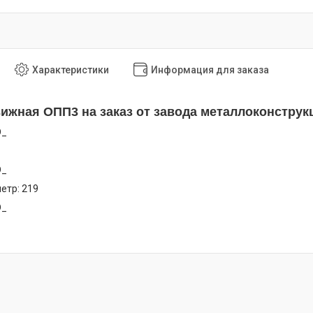
Характеристики
Информация для заказа
ижная ОПП3 на заказ от завода металлоконструк
D_
D_
етр: 219
D_