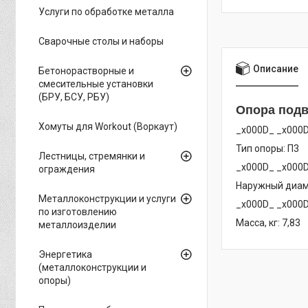
Услуги по обработке металла
Сварочные столы и наборы
Описание
Бетонорастворные и
смесительные установки
(БРУ, БСУ, РБУ)
Опора подв
Хомуты для Workout (Воркаут)
_x000D_ _x000
Тип опоры: П3
Лестницы, стремянки и
_x000D_ _x000
ограждения
Наружный диам
Металлоконструкции и услуги
_x000D_ _x000
по изготовлению
Масса, кг: 7,83
металлоизделии
Энергетика
(металлоконструкции и
опоры)