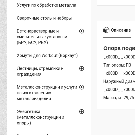
Услуги по обработке металла
Сварочные столы и наборы
Описание
Бетонорастворные и
смесительные установки
(БРУ, БСУ, РБУ)
Опора подв
Хомуты для Workout (Воркаут)
_x000D_ _x000
Тип опоры: П3
Лестницы, стремянки и
_x000D_ _x000
ограждения
Наружный диам
Металлоконструкции и услуги
_x000D_ _x000
по изготовлению
Масса, кг: 29,75
металлоизделии
Энергетика
(металлоконструкции и
опоры)