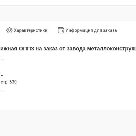
Характеристики
Информация для заказа
ижная ОПП3 на заказ от завода металлоконструк
D_
D_
етр: 630
D_