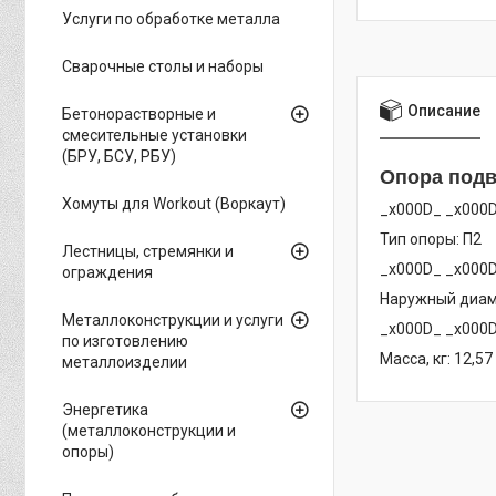
Услуги по обработке металла
Сварочные столы и наборы
Описание
Бетонорастворные и
смесительные установки
(БРУ, БСУ, РБУ)
Опора подв
Хомуты для Workout (Воркаут)
_x000D_ _x000
Тип опоры: П2
Лестницы, стремянки и
_x000D_ _x000
ограждения
Наружный диам
Металлоконструкции и услуги
_x000D_ _x000
по изготовлению
Масса, кг: 12,57
металлоизделии
Энергетика
(металлоконструкции и
опоры)