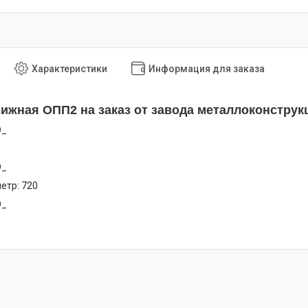
Характеристики
Информация для заказа
ижная ОПП2 на заказ от завода металлоконструк
D_
D_
етр: 720
D_