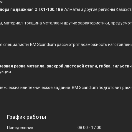
ты
пора подвижная ОПХ1-100.18
в Алматы и другие регионы Казахст
ы, материал, толщина металла и другие характеристики, предусм
ния специалисты BM Scandium рассмотрят возможность изготовлен
зерная резка металла, раскрой листовой стали, гибка, гильоти
укции.
ртеж, эскиз или техническое задание. BM Scandium подготовит рас
График работы
Понедельник
08:00
17:00