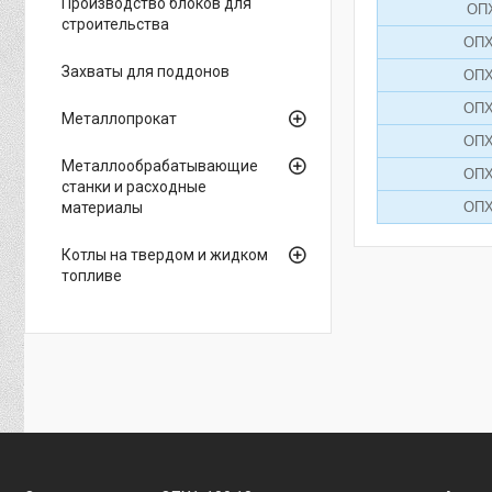
Производство блоков для
ОПХ
строительства
ОПХ
Захваты для поддонов
ОПХ
ОПХ
Металлопрокат
ОПХ
Металлообрабатывающие
ОПХ
станки и расходные
материалы
ОПХ
Котлы на твердом и жидком
топливе