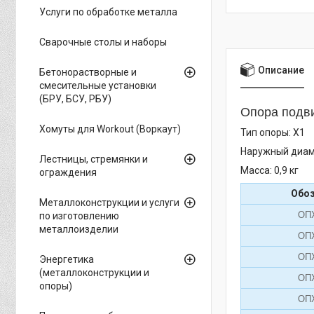
Услуги по обработке металла
Сварочные столы и наборы
Описание
Бетонорастворные и
смесительные установки
(БРУ, БСУ, РБУ)
Опора подви
Хомуты для Workout (Воркаут)
Тип опоры: Х1
Наружный диам
Лестницы, стремянки и
Масса: 0,9 кг
ограждения
Обо
Металлоконструкции и услуги
ОПХ
по изготовлению
металлоизделии
ОПХ
ОПХ
Энергетика
(металлоконструкции и
ОПХ
опоры)
ОПХ