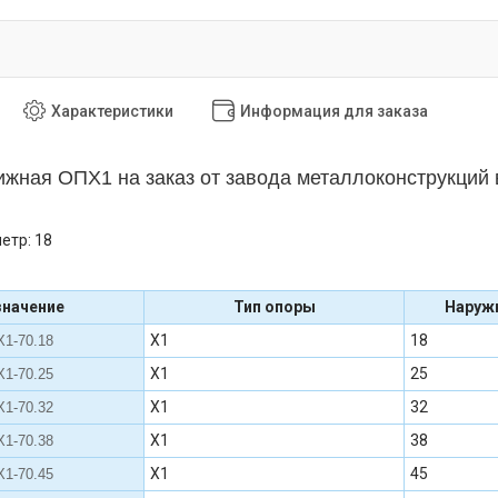
Характеристики
Информация для заказа
жная ОПХ1 на заказ от завода металлоконструкций
етр: 18
значение
Тип опоры
Наруж
Х1
18
1-70.18
Х1
25
1-70.25
Х1
32
1-70.32
Х1
38
1-70.38
Х1
45
1-70.45