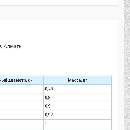
 в Алматы
ный диаметр, dн
Масса, кг
0,78
0,8
0,9
0,97
1