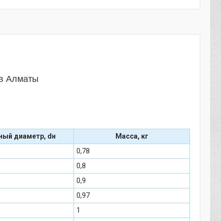
 в Алматы
ный диаметр, dн
Масса, кг
0,78
0,8
0,9
0,97
1