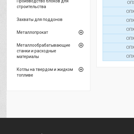
Производство блоков для
ОПХ
строительства
ОПХ
Захваты для поддонов
ОПХ
ОПХ
Металлопрокат
ОПХ
Металлообрабатывающие
ОПХ
станки и расходные
материалы
ОПХ
Котлы на твердом и жидком
топливе