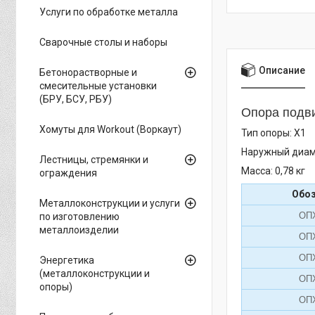
Услуги по обработке металла
Сварочные столы и наборы
Описание
Бетонорастворные и
смесительные установки
(БРУ, БСУ, РБУ)
Опора подви
Хомуты для Workout (Воркаут)
Тип опоры: Х1
Наружный диам
Лестницы, стремянки и
Масса: 0,78 кг
ограждения
Обо
Металлоконструкции и услуги
ОПХ
по изготовлению
металлоизделии
ОПХ
ОПХ
Энергетика
(металлоконструкции и
ОПХ
опоры)
ОПХ