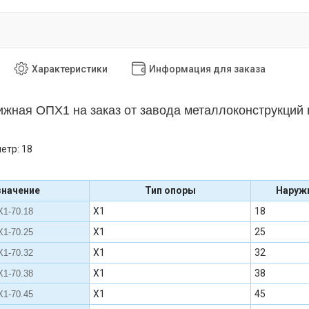
Характеристики
Информация для заказа
жная ОПХ1 на заказ от завода металлоконструкций
етр: 18
значение
Тип опоры
Наруж
Х1
18
1-70.18
Х1
25
1-70.25
Х1
32
1-70.32
Х1
38
1-70.38
Х1
45
1-70.45