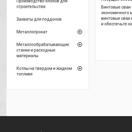
Производство блоков для
строительства
Винтовые сваи 
экономичного м
винтовые сваи 
Захваты для поддонов
и обеспечьте н
Металлопрокат
Металлообрабатывающие
станки и расходные
материалы
Котлы на твердом и жидком
топливе