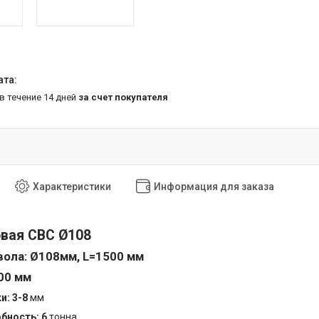
 в течение 14 дней
за счет покупателя
Характеристики
Информация для заказа
овая СВС Ø108
вола:
Ø108мм, L=1500 мм
00 мм
и: 3-8
мм
бность: 6
тонна