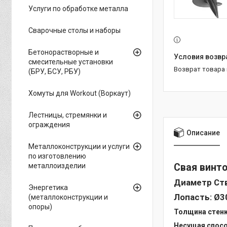
Услуги по обработке металла
Сварочные столы и наборы
Бетонорастворные и
смесительные установки
возврат товара
(БРУ, БСУ, РБУ)
Хомуты для Workout (Воркаут)
Лестницы, стремянки и
ограждения
Описание
Металлоконструкции и услуги
по изготовлению
металлоизделии
Свая винт
Диаметр Ст
Энергетика
Лопасть:
Ø3
(металлоконструкции и
опоры)
Толщина стенк
Несущая спосо