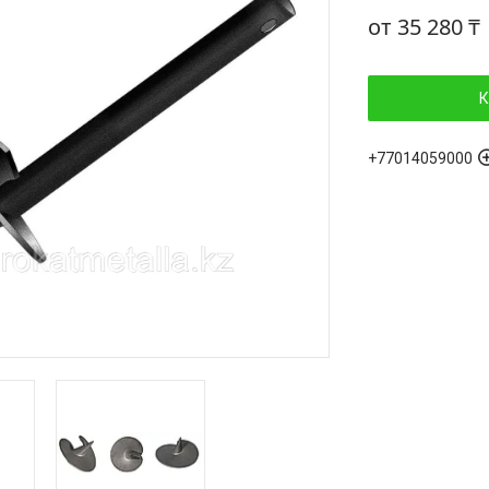
от
35 280 ₸
К
+77014059000