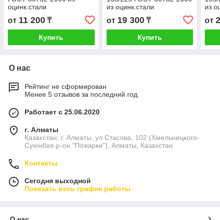
оцинк.стали
из оцинк.стали
из о
11 200
19 300
от
₸
от
₸
от
Купить
Купить
О нас
Рейтинг не сформирован
Менее 5 отзывов за последний год
Работает с 25.06.2020
г. Алматы
Казахстан, г. Алматы, ул.Стасова, 102 (Хмельницкого-
Суюнбая р-он "Пожарки"), Алматы, Казахстан
Контакты
Сегодня выходной
Показать весь график работы
О нас