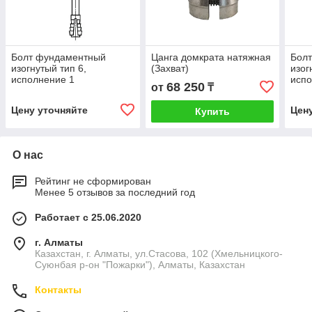
Болт фундаментный
Цанга домкрата натяжная
Бол
изогнутый тип 6,
(Захват)
изог
исполнение 1
испо
68 250
от
₸
Цену уточняйте
Цен
Купить
О нас
Рейтинг не сформирован
Менее 5 отзывов за последний год
Работает с 25.06.2020
г. Алматы
Казахстан, г. Алматы, ул.Стасова, 102 (Хмельницкого-
Суюнбая р-он "Пожарки"), Алматы, Казахстан
Контакты