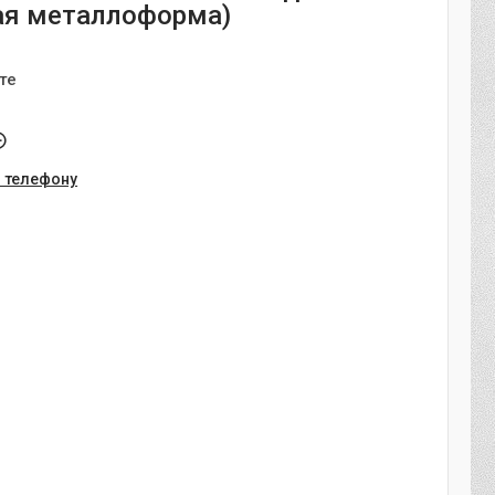
ая металлоформа)
те
о телефону