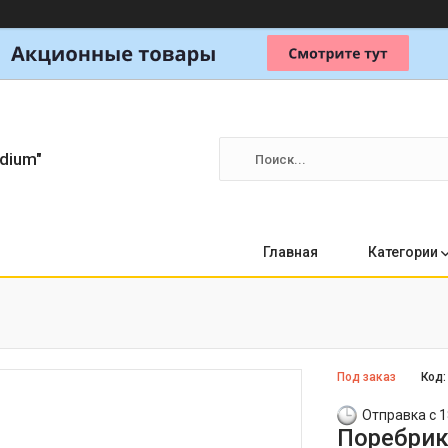
dium"
Главная
Категории
Под заказ
Код
Отправка с 1
Поребрик