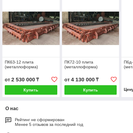
ПК63-12 плита
ПК72-10 плита
П6д-
(металлоформа)
(металлоформа)
(ме
2 530 000
4 130 000
от
₸
от
₸
Цен
Купить
Купить
О нас
Рейтинг не сформирован
Менее 5 отзывов за последний год