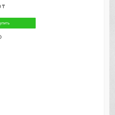
0 ₸
упить