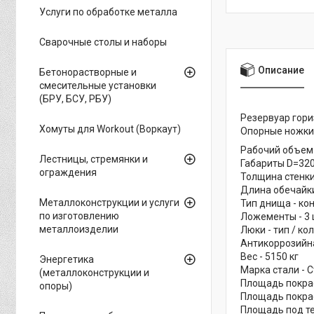
Услуги по обработке металла
Сварочные столы и наборы
Описание
Бетонорастворные и
смесительные установки
(БРУ, БСУ, РБУ)
Резервуар гор
Хомуты для Workout (Воркаут)
Опорные ножки 
Рабочий объем 
Лестницы, стремянки и
Габариты D=320
ограждения
Толщина стенки
Длина обечайки
Металлоконструкции и услуги
Тип днища - ко
по изготовлению
Ложементы - 3 
металлоизделии
Люки - тип / кол
Антикоррозийна
Вес - 5150 кг
Энергетика
Марка стали - С
(металлоконструкции и
Площадь покрас
опоры)
Площадь покрас
Площадь под те